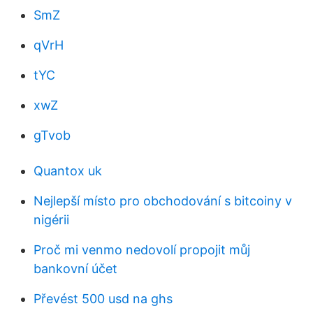
SmZ
qVrH
tYC
xwZ
gTvob
Quantox uk
Nejlepší místo pro obchodování s bitcoiny v
nigérii
Proč mi venmo nedovolí propojit můj
bankovní účet
Převést 500 usd na ghs