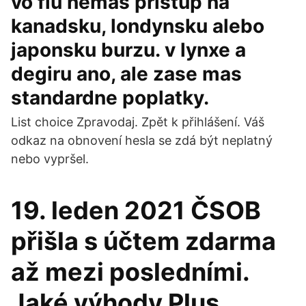
vo fiu nemas pristup na
kanadsku, londynsku alebo
japonsku burzu. v lynxe a
degiru ano, ale zase mas
standardne poplatky.
List choice Zpravodaj. Zpět k přihlášení. Váš
odkaz na obnovení hesla se zdá být neplatný
nebo vypršel.
19. leden 2021 ČSOB
přišla s účtem zdarma
až mezi posledními.
Jaké výhody Plus