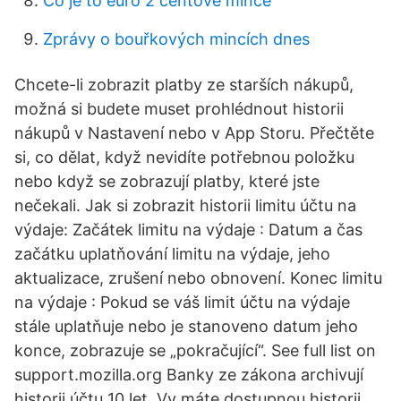
Co je to euro 2 centové mince
Zprávy o bouřkových mincích dnes
Chcete-li zobrazit platby ze starších nákupů,
možná si budete muset prohlédnout historii
nákupů v Nastavení nebo v App Storu. Přečtěte
si, co dělat, když nevidíte potřebnou položku
nebo když se zobrazují platby, které jste
nečekali. Jak si zobrazit historii limitu účtu na
výdaje: Začátek limitu na výdaje : Datum a čas
začátku uplatňování limitu na výdaje, jeho
aktualizace, zrušení nebo obnovení. Konec limitu
na výdaje : Pokud se váš limit účtu na výdaje
stále uplatňuje nebo je stanoveno datum jeho
konce, zobrazuje se „pokračující“. See full list on
support.mozilla.org Banky ze zákona archivují
historii účtu 10 let. Vy máte dostupnou historii