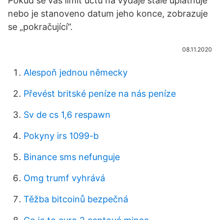
Pokud se váš limit účtu na výdaje stále uplatňuje
nebo je stanoveno datum jeho konce, zobrazuje
se „pokračující“.
08.11.2020
Alespoň jednou německy
Převést britské peníze na nás peníze
Sv de cs 1,6 respawn
Pokyny irs 1099-b
Binance sms nefunguje
Omg trumf vyhrává
Těžba bitcoinů bezpečná