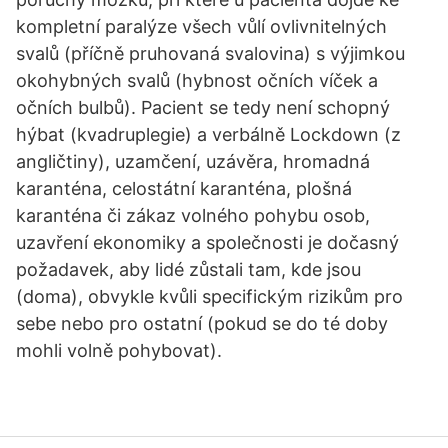
kompletní paralýze všech vůlí ovlivnitelných
svalů (příčně pruhovaná svalovina) s výjimkou
okohybných svalů (hybnost očních víček a
očních bulbů). Pacient se tedy není schopný
hýbat (kvadruplegie) a verbálně Lockdown (z
angličtiny), uzamčení, uzávěra, hromadná
karanténa, celostátní karanténa, plošná
karanténa či zákaz volného pohybu osob,
uzavření ekonomiky a společnosti je dočasný
požadavek, aby lidé zůstali tam, kde jsou
(doma), obvykle kvůli specifickým rizikům pro
sebe nebo pro ostatní (pokud se do té doby
mohli volně pohybovat).