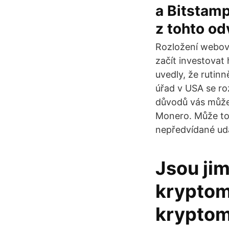
a Bitstamp
z tohto od
Rozložení webový
začít investovat
uvedly, že rutin
úřad v USA se ro
důvodů vás může
Monero. Může to
nepředvídané udá
Jsou ji
kryptom
kryptom