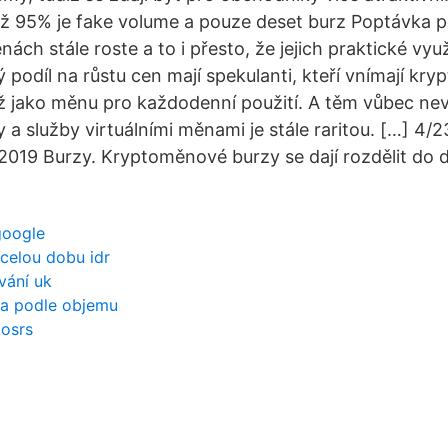
až 95% je fake volume a pouze deset burz Poptávka p
ách stále roste a to i přesto, že jejich praktické využ
lký podíl na růstu cen mají spekulanti, kteří vnímají kr
než jako měnu pro každodenní použití. A těm vůbec ne
y a služby virtuálními měnami je stále raritou. […] 4/
2019 Burzy. Kryptoměnové burzy se dají rozdělit do 
google
 celou dobu idr
vání uk
na podle objemu
 osrs