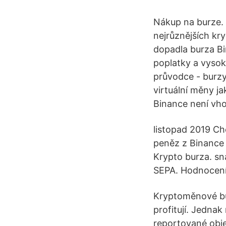
Nákup na burze. 
nejrůznějších kr
dopadla burza B
poplatky a vysok
průvodce - burzy
virtuální měny ja
Binance není vh
listopad 2019 Ch
peněz z Binance 
Krypto burza. sn
SEPA. Hodnocení:
Kryptoměnové bur
profitují. Jednak
reportované obje