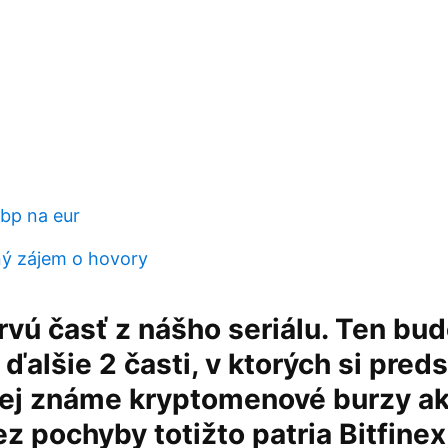
gbp na eur
ný zájem o hovory
prvú časť z nášho seriálu. Ten bu
ďalšie 2 časti, v ktorých si pred
ej známe kryptomenové burzy ak
z pochyby totižto patria Bitfinex