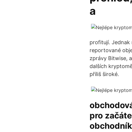
a
profitují. Jednak
reportované obje
zprávy Bitwise, 
dalších kryptoměn
příliš široké.
obchodová
pro začáte
obchodník