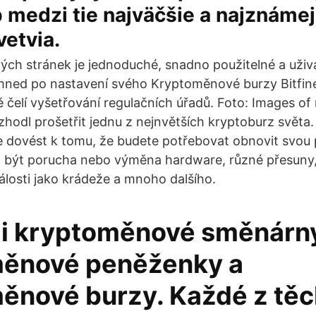
 medzi tie najväčšie a najznámej
vetvia.
ch stránek je jednoduché, snadno použitelné a uži
 hned po nastavení svého Kryptoměnové burzy Bitfin
ně čelí vyšetřování regulačních úřadů. Foto: Images o
zhodl prošetřit jednu z nejnvětších kryptoburz světa.
 dovést k tomu, že budete potřebovat obnovit svou
 být porucha nebo výměna hardware, různé přesuny,
losti jako krádeže a mnoho dalšího.
mi kryptoměnové směnárn
ěnové peněženky a
ěnové burzy. Každé z těc