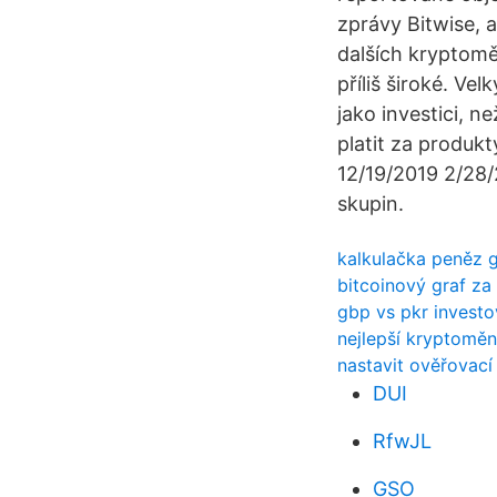
zprávy Bitwise, 
dalších kryptoměn
příliš široké. Ve
jako investici, 
platit za produkt
12/19/2019 2/28/
skupin.
kalkulačka peněz 
bitcoinový graf za
gbp vs pkr investo
nejlepší kryptomě
nastavit ověřovací
DUI
RfwJL
GSO