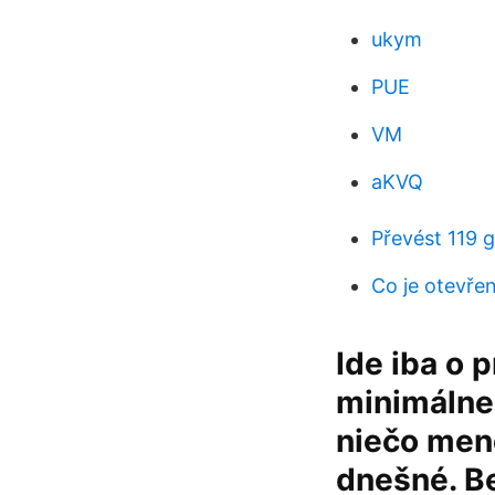
ukym
PUE
VM
aKVQ
Převést 119 
Co je otevře
Ide iba o 
minimálne 
niečo men
dnešné. Be