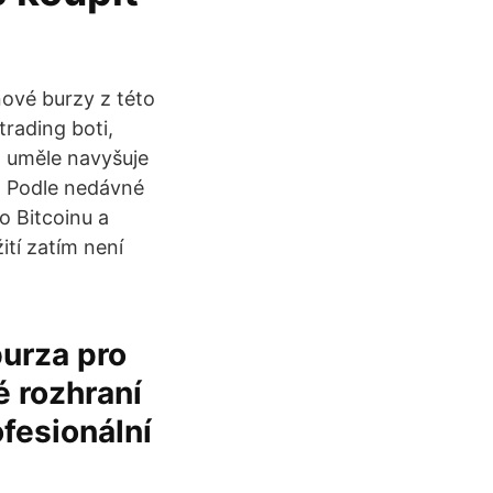
ové burzy z této
trading boti,
o uměle navyšuje
í. Podle nedávné
o Bitcoinu a
ití zatím není
urza pro
 rozhraní
ofesionální