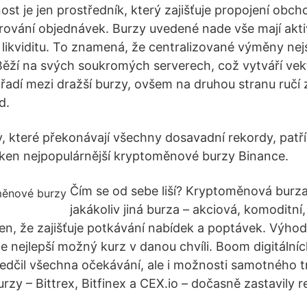
st je jen prostředník, který zajišťuje propojení obch
rování objednávek. Burzy uvedené nade vše mají akt
likviditu. To znamená, že centralizované výměny nej
. Běží na svých soukromých serverech, což vytváří vek
 řadí mezi dražší burzy, ovšem na druhou stranu ručí 
d.
 které překonávají všechny dosavadní rekordy, patř
oken nejpopulárnější kryptoměnové burzy Binance.
Čím se od sebe liší? Kryptoměnová burza
jakákoliv jiná burza – akciová, komoditní,
ten, že zajišťuje potkávání nabídek a poptávek. Výhod
e nejlepší možný kurz v danou chvíli. Boom digitální
edčil všechna očekávání, ale i možnosti samotného tr
zy – Bittrex, Bitfinex a CEX.io – dočasně zastavily 