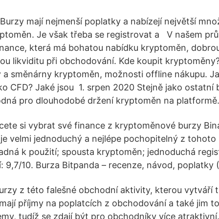
Burzy mají nejmenší poplatky a nabízejí největší mno
yptoměn. Je však třeba se registrovat a V našem pr
inance, která má bohatou nabídku kryptoměn, dobrou
ou likviditu při obchodování. Kde koupit kryptoměn
 a směnárny kryptoměn, možnosti offline nákupu. J
ko CFD? Jaké jsou 1. srpen 2020 Stejně jako ostatní b
odná pro dlouhodobé držení kryptoměn na platformě
cete si vybrat své finance z kryptoměnové burzy Bi
je velmi jednoduchý a nejlépe pochopitelný z tohoto 
adná k použití; spousta kryptoměn; jednoduchá regis
 9,7/10. Burza Bitpanda – recenze, návod, poplatky 
zy z této falešné obchodní aktivity, kterou vytváří t
 mají příjmy na poplatcích z obchodování a také jim t
my, tudíž se zdají být pro obchodníky více atraktivn