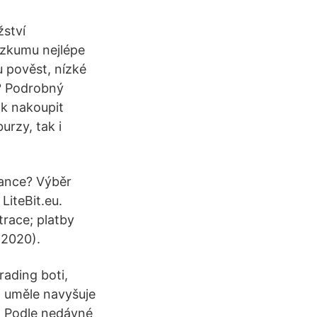
žství
ůzkumu nejlépe
 pověst, nízké
y? Podrobný
ak nakoupit
urzy, tak i
.
nance? Výběr
LiteBit.eu.
trace; platby
(2020).
rading boti,
o uměle navyšuje
í. Podle nedávné