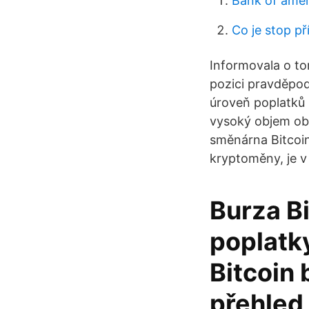
Bank of amer
Co je stop p
Informovala o t
pozici pravděpod
úroveň poplatků
vysoký objem obc
směnárna Bitcoin
kryptoměny, je 
Burza B
poplatk
Bitcoin
přehled,