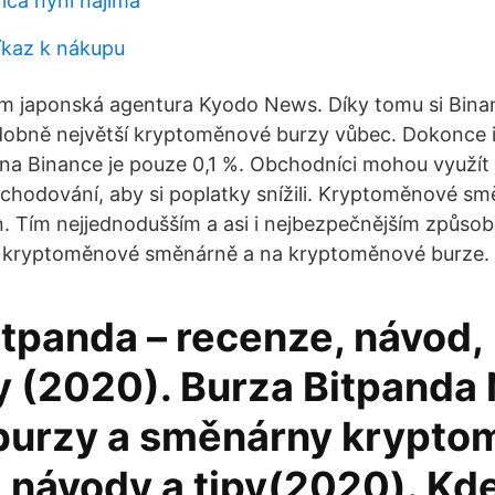
ica nyní najímá
říkaz k nákupu
om japonská agentura Kyodo News. Díky tomu si Bina
obně největší kryptoměnové burzy vůbec. Dokonce i
 na Binance je pouze 0,1 %. Obchodníci mohou využí
hodování, aby si poplatky snížili. Kryptoměnové sm
. Tím nejjednodušším a asi i nejbezpečnějším způsob
v kryptoměnové směnárně a na kryptoměnové burze.
itpanda – recenze, návod,
y (2020). Burza Bitpanda 
 burzy a směnárny krypto
 návody a tipy(2020). Kd