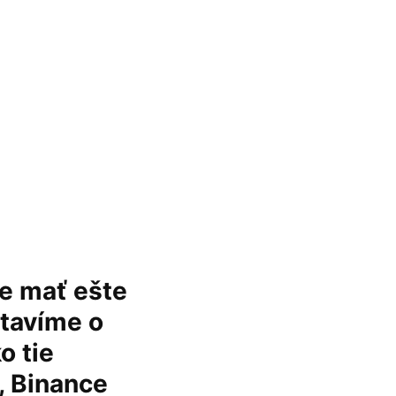
de mať ešte
stavíme o
o tie
, Binance