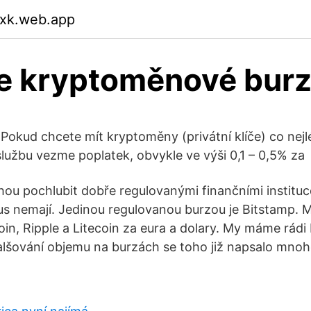
qxk.web.app
e kryptoměnové bur
Pokud chcete mít kryptoměny (privátní klíče) co nejlé
 službu vezme poplatek, obvykle ve výši 0,1 – 0,5% za
ou pochlubit dobře regulovanými finančními institu
us nemají. Jedinou regulovanou burzou je Bitstamp. 
in, Ripple a Litecoin za eura a dolary. My máme rádi 
alšování objemu na burzách se toho již napsalo mnoh