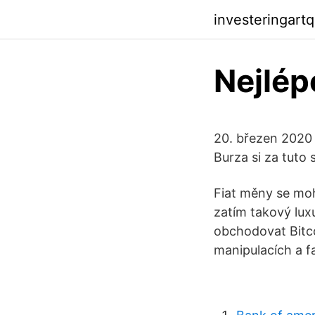
investeringart
Nejlép
20. březen 2020 
Burza si za tuto
Fiat měny se moh
zatím takový lux
obchodovat Bitco
manipulacích a f