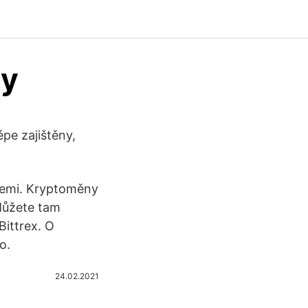
zy
pe zajištěny,
cemi. Kryptoměny
Můžete tam
Bittrex. O
o.
24.02.2021