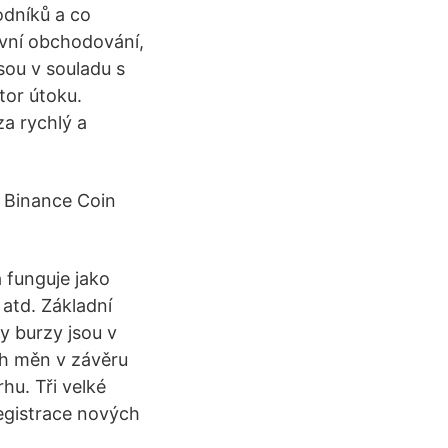
odníků a co
ivní obchodování,
sou v souladu s
tor útoku.
za rychlý a
í Binance Coin
 funguje jako
 atd. Základní
y burzy jsou v
ch měn v závěru
hu. Tři velké
registrace nových