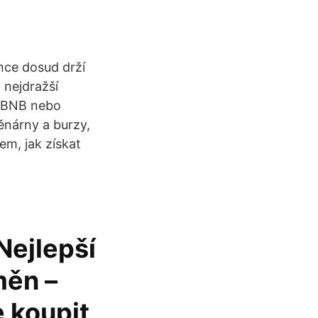
nce dosud drží
 nejdražší
t BNB nebo
ěnárny a burzy,
em, jak získat
Nejlepší
měn –
e koupit