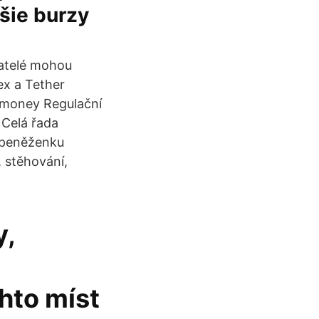
šie burzy
vatelé mohou
ex a Tether
f money Regulační
 Celá řada
 peněženku
 stěhování,
y,
hto míst