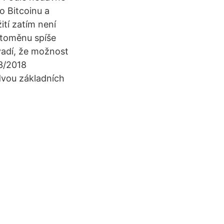
o Bitcoinu a
ití zatím není
yptoměnu spíše
vadí, že možnost
23/2018
dvou základních