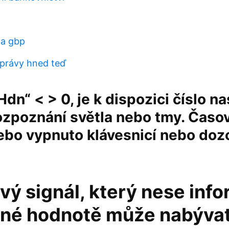
a gbp
právy hned teď
Hdn“ < > 0, je k dispozici číslo n
ozpoznání světla nebo tmy. Časo
ebo vypnuto klávesnicí nebo doz
ý signál, který nese info
né hodnotě může nabývat