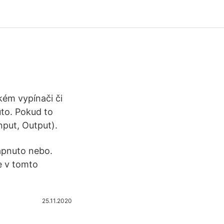
kém vypínači či
uto. Pokud to
nput, Output).
apnuto nebo.
e v tomto
25.11.2020