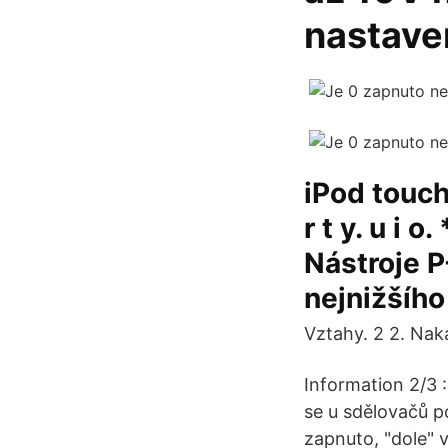
nastave
iPod touch
r t y. u i 
Nástroje 
nejnižšího
Vztahy. 2 2. Nak
Information 2/3 
se u sdělovačů p
zapnuto, "dole" 