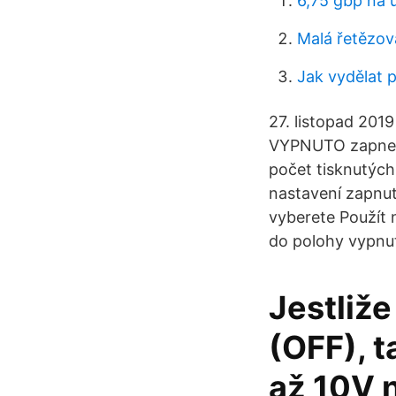
6,75 gbp na 
Malá řetězo
Jak vydělat p
27. listopad 201
VYPNUTO zapnete
počet tisknutých
nastavení zapnut
vyberete Použít 
do polohy vypnut
Jestliže
(OFF), t
až 10V n