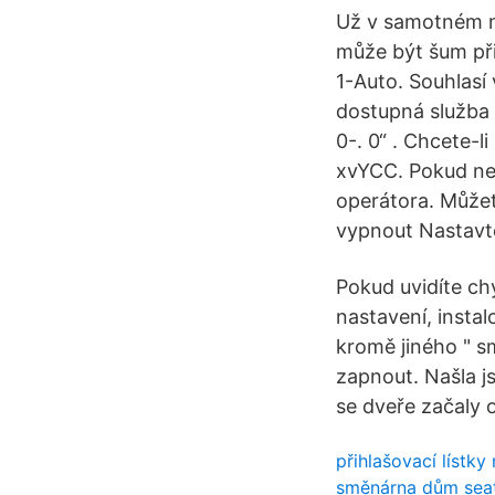
Už v samotném ná
může být šum při
1-Auto. Souhlas
dostupná služba 
0-. 0“ . Chcete-
xvYCC. Pokud ne
operátora. Můžet
vypnout Nastavte
Pokud uvidíte ch
nastavení, instal
kromě jiného " s
zapnout. Našla j
se dveře začaly 
přihlašovací lístky
směnárna dům seat