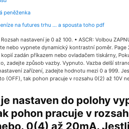
usd
vá peněženka
eníze na futures trhu ... a spousta toho pdf
9 Rozsah nastavení je 0 až 100. • ASCR: Volbou ZAP
 nebo vypnete dynamický kontrastní poměr. Page 
 kopií zadán příkazem nebo ovladačem tiskárny, Poku
o, zadejte způsob vazby. Vypnuto. Vazba delší stra
nastavení zařízení, zadejte hodnotu mezi 0 a 999. Jes
o (OFF), tak pohon pracuje v rozsahu 0(2) až 10V n
 je nastaven do polohy vy
ak pohon pracuje v rozsah
ebo. 0(4) až 20mA. Jestli