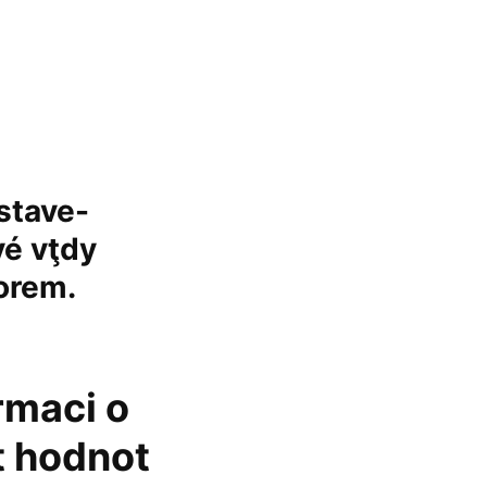
astave-
vé vţdy
orem.
rmaci o
 hodnot