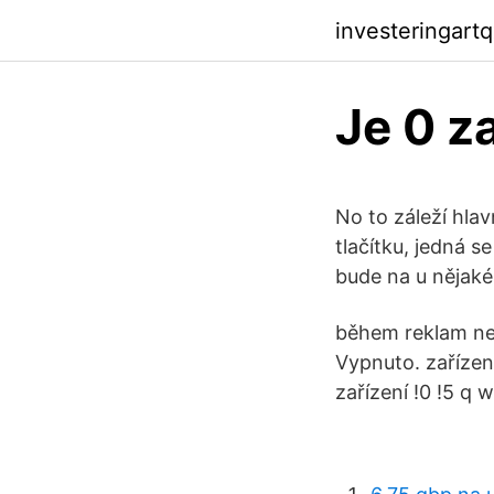
investeringart
Je 0 z
No to záleží hla
tlačítku, jedná s
bude na u nějaké
během reklam neb
Vypnuto. zařízen
zařízení !0 !5 q w 