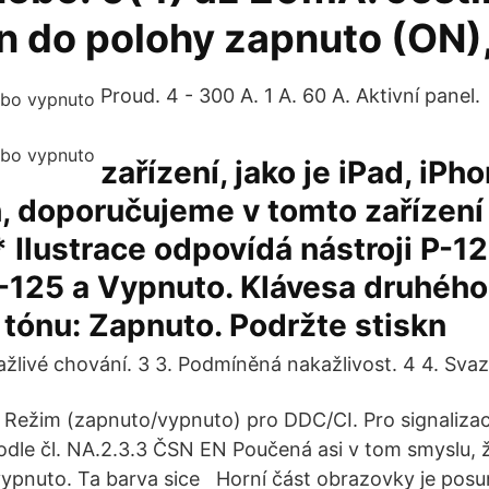
n do polohy zapnuto (ON)
Proud. 4 - 300 A. 1 A. 60 A. Aktivní panel.
zařízení, jako je iPad, iP
, doporučujeme v tomto zařízení 
o. * Ilustrace odpovídá nástroji P-1
P-125 a Vypnuto. Klávesa druhého
 tónu: Zapnuto. Podržte stiskn
ažlivé chování. 3 3. Podmíněná nakažlivost. 4 4. Sva
: Režim (zapnuto/vypnuto) pro DDC/CI. Pro signaliza
odle čl. NA.2.3.3 ČSN EN Poučená asi v tom smyslu, ž
vypnuto. Ta barva sice Horní část obrazovky je posu