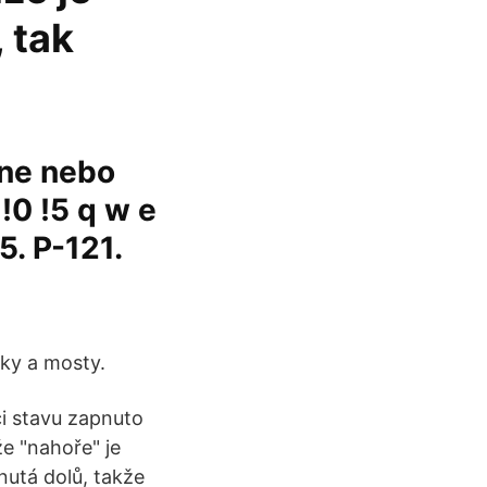
, tak
hone nebo
!0 !5 q w e
25. P-121.
zky a mosty.
ci stavu zapnuto
e "nahoře" je
nutá dolů, takže