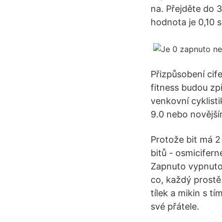
na. Přejděte do 
hodnota je 0,10 
Přizpůsobení cif
fitness budou zp
venkovní cyklist
9.0 nebo novější
Protože bit má 2
bitů - osmiciferné 
Zapnuto vypnuto 
co, každý prostě
tílek a mikin s 
své přátele.