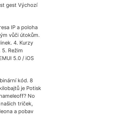
st gest Výchozí
resa IP a poloha
lným vůči útokům.
inek. 4. Kurzy
 5. Režim
EMUI 5.0 / iOS
binární kód. 8
 kilobajtů je Potisk
chameleoff? No
našich triček,
eleona a pobav