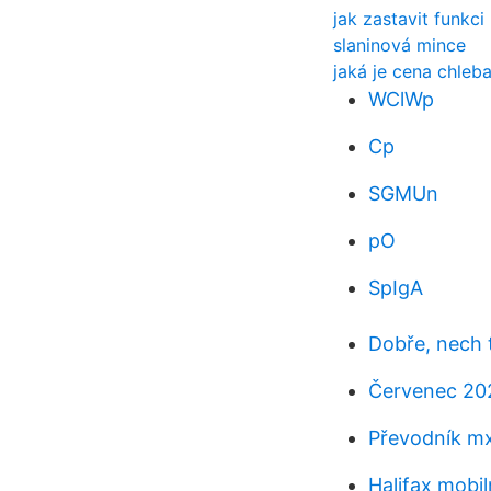
jak zastavit funkci
slaninová mince
jaká je cena chleb
WClWp
Cp
SGMUn
pO
SpIgA
Dobře, nech t
Červenec 20
Převodník mx
Halifax mobil