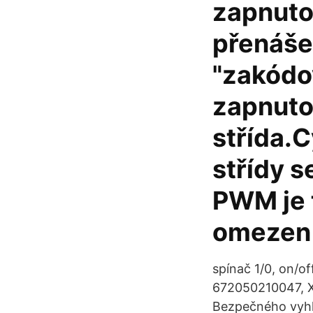
zapnuto/
přenáše
"zakódo
zapnuto
střída.C
střídy 
PWM je 
omezen
spínač 1/0, on/o
672050210047, 
Bezpečného vyhle