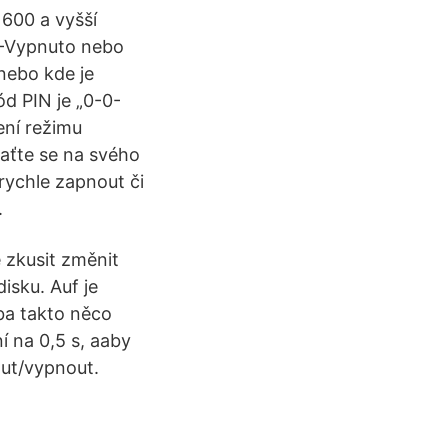
1600 a vyšší
 0-Vypnuto nebo
nebo kde je
d PIN je „0-0-
ení režimu
aťte se na svého
rychle zapnout či
.
 zkusit změnit
isku. Auf je
eba takto něco
í na 0,5 s, aaby
out/vypnout.