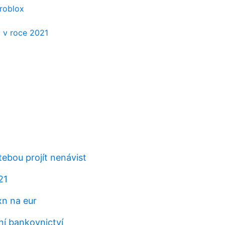
 roblox
a v roce 2021
ebou projít nenávist
21
n na eur
ní bankovnictví