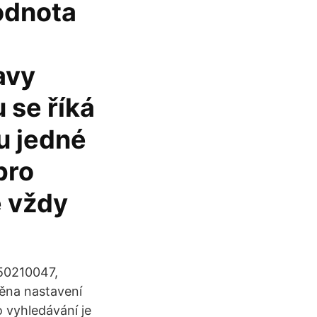
Hodnota
avy
 se říká
u jedné
pro
e vždy
050210047,
na nastavení
 vyhledávání je