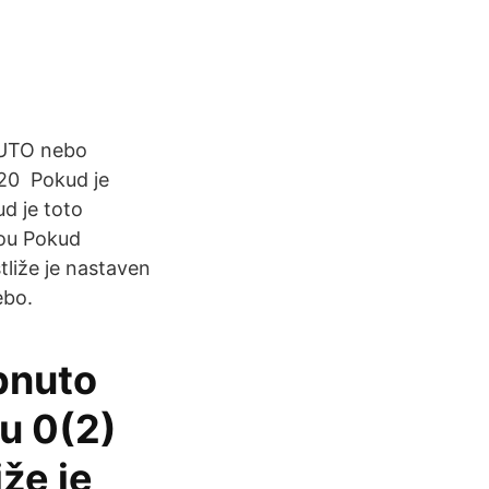
NUTO nebo
20 Pokud je
d je toto
nou Pokud
tliže je nastaven
ebo.
pnuto
u 0(2)
že je