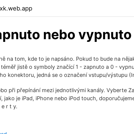
qxk.web.app
apnuto nebo vypnuto
vně na tom, kde to je napsáno. Pokud to bude na něja
e téměř jistě o symboly značící 1 - zapnuto a 0 - vypn
ho konektoru, jedná se o označení vstupu/výstupu (I
o při přepínání mezi jednotlivými kanály. Vyberte Z
í, jako je iPad, iPhone nebo iPod touch, doporučujem
e r t y.