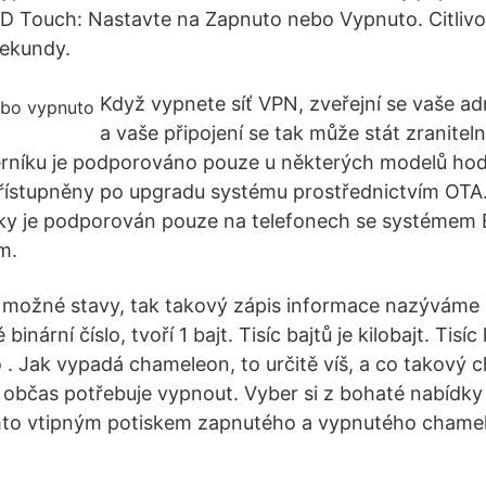
3D Touch: Nastavte na Zapnuto nebo Vypnuto. Citlivo
sekundy.
Když vypnete síť VPN, zveřejní se vaše ad
a vaše připojení se tak může stát zranite
erníku je podporováno pouze u některých modelů hod
řístupněny po upgradu systému prostřednictvím OTA.
iky je podporován pouze na telefonech se systémem 
m.
 možné stavy, tak takový zápis informace nazýváme 
binární číslo, tvoří 1 bajt. Tisíc bajtů je kilobajt. Tisíc
. Jak vypadá chameleon, to určitě víš, a co takový 
 občas potřebuje vypnout. Vyber si z bohaté nabídky 
tímto vtipným potiskem zapnutého a vypnutého cham