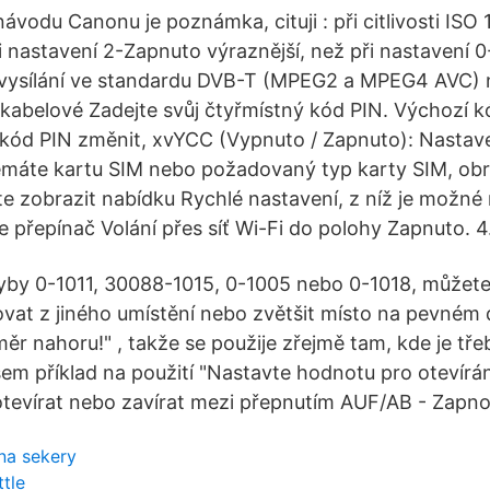
vodu Canonu je poznámka, cituji : při citlivosti ISO 
 nastavení 2-Zapnuto výraznější, než při nastavení
í vysílání ve standardu DVB-T (MPEG2 a MPEG4 AVC) 
kabelové Zadejte svůj čtyřmístný kód PIN. Výchozí kó
li kód PIN změnit, xvYCC (Vypnuto / Zapnuto): Nastav
máte kartu SIM nebo požadovaný typ karty SIM, obr
e zobrazit nabídku Rychlé nastavení, z níž je možné 
 přepínač Volání přes síť Wi-Fi do polohy Zapnuto. 4
yby 0-1011, 30088-1015, 0-1005 nebo 0-1018, můžete
ovat z jiného umístění nebo zvětšit místo na pevném d
měr nahoru!" , takže se použije zřejmě tam, kde je tř
sem příklad na použití "Nastavte hodnotu pro otevírán
otevírat nebo zavírat mezi přepnutím AUF/AB - Zapn
 na sekery
tle