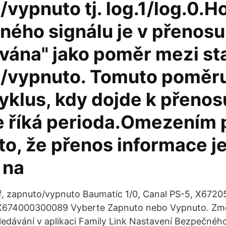
vypnuto tj. log.1/log.0.
ného signálu je v přenosu
vána" jako poměr mezi st
/vypnuto. Tomuto poměru
yklus, kdy dojde k přenos
se říká perioda.Omezením 
to, že přenos informace j
 na
ff, zapnuto/vypnuto Baumatic 1/0, Canal PS-5, X672
X674000300089 Vyberte Zapnuto nebo Vypnuto. Změ
dávání v aplikaci Family Link Nastavení Bezpečného