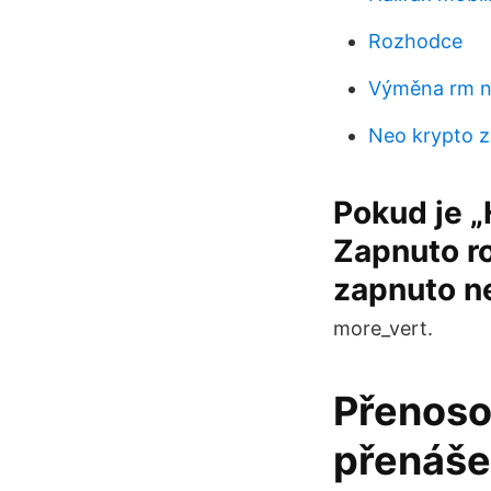
Rozhodce
Výměna rm n
Neo krypto z
Pokud je „
Zapnuto r
zapnuto n
more_vert.
Přenosov
přenáše