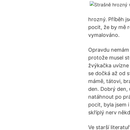
hrozný. Příběh j
pocit, že by mě r
vymalováno.
Opravdu nemám rá
protože musel st
žvýkačka uvízne 
se dočká až od sv
mámě, tátovi, bra
den. Dobrý den, u
natáhnout po prá
pocit, byla jsem 
skříplý nerv někd
Ve starší litera