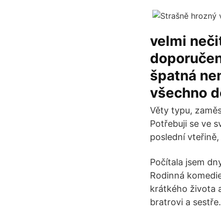
velmi neči
doporučení
špatná nem
všechno d
Věty typu, zaměs
Potřebuji se ve 
poslední vteřině,
Počítala jsem dny
Rodinná komedie 
krátkého života a
bratrovi a sestře.