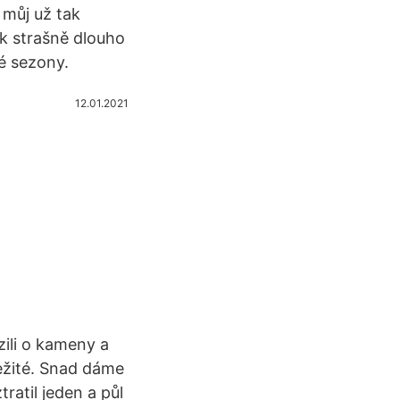
 můj už tak
ak strašně dlouho
é sezony.
12.01.2021
zili o kameny a
ležité. Snad dáme
ratil jeden a půl