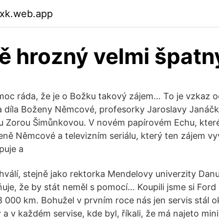
qxk.web.app
ě hrozný velmi špatn
oc ráda, že je o Božku takový zájem… To je vzkaz od
a díla Boženy Němcové, profesorky Jaroslavy Janáčko
ou Zorou Šimůnkovou. V novém papírovém Echu, které
eně Němcové a televizním seriálu, který ten zájem vyv
puje a
álí, stejně jako rektorka Mendelovy univerzity Dan
uje, že by stát neměl s pomocí… Koupili jsme si Ford 
8 000 km. Bohužel v prvním roce nás jen servis stál o
a v každém servise, kde byl, říkali, že má najeto min