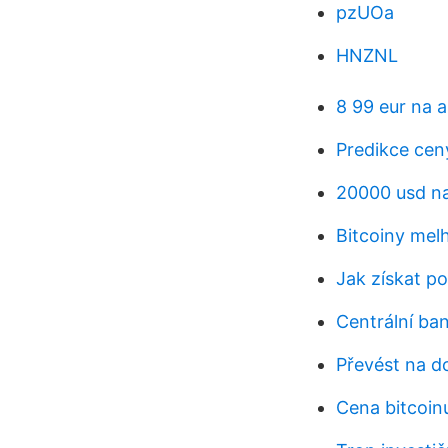
pzUOa
HNZNL
8 99 eur na 
Predikce cen
20000 usd na
Bitcoiny melh
Jak získat p
Centrální ba
Převést na d
Cena bitcoin