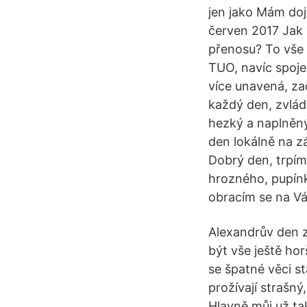
jen jako Mám doj
červen 2017 Jak 
přenosu? To vše 
TUO, navíc spoje
více unavená, za
každý den, zvlád
hezký a naplněný 
den lokálně na z
Dobrý den, trpím 
hrozného, pupínk
obracím se na Vá
Alexandrův den z
být vše ještě hor
se špatné věci st
prožívají strašný
Hlavně můj už ta