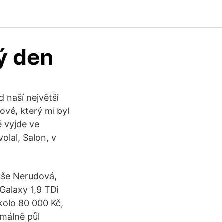
ý den
 naší největší
vé, který mi byl
 vyjde ve
olal, Salon, v
uše Nerudová,
Galaxy 1,9 TDi
kolo 80 000 Kč,
imálně půl