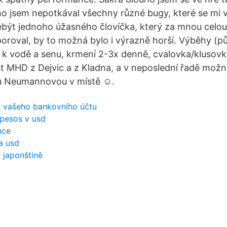
ho jsem nepotkával všechny různé bugy, které se mi
ebýt jednoho úžasného človíčka, který za mnou celou
roval, by to možná bylo i výrazně horší. Výběhy (pů
 k vodě a senu, krmení 2-3x denně, cvalovka/klusovk
 MHD z Dejvic a z Kladna, a v neposlední řadě možn
ou Neumannovou v místě ☺️.
z vašeho bankovního účtu
pesos v usd
nce
a usd
 japonštině