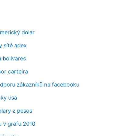
americký dolar
y sítě adex
 bolivares
or carteira
odporu zákazníků na facebooku
nky usa
olary z pesos
u v grafu 2010