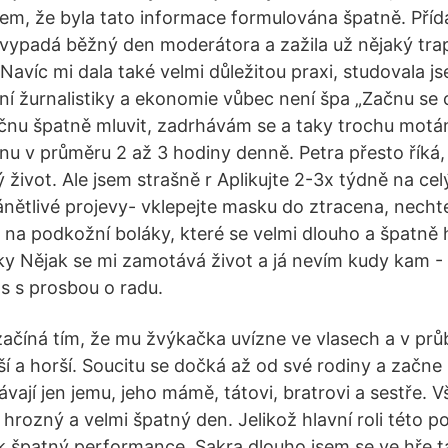
em, že byla tato informace formulována špatně. Pří
vypadá běžný den moderátora a zažila už nějaký tr
Navíc mi dala také velmi důležitou praxi, studovala j
ní žurnalistiky a ekonomie vůbec není špa „Začnu se
čnu špatně mluvit, zadrhávám se a taky trochu motá
nu v průměru 2 až 3 hodiny denně. Petra přesto říká, 
život. Ale jsem strašně r Aplikujte 2-3x týdně na cel
ánětlivé projevy- vklepejte masku do ztracena, nechte
na podkožní boláky, které se velmi dlouho a špatně h
y Nějak se mi zamotává život a já nevím kudy kam -
s s prosbou o radu.
ačíná tím, že mu žvýkačka uvízne ve vlasech a v pr
ší a horší. Soucitu se dočká až od své rodiny a začne
ávají jen jemu, jeho mámě, tátovi, bratrovi a sestře. Vš
, hrozný a velmi špatný den. Jelikož hlavní roli této
k špatný performance. Sakra dlouho jsem se ve hře t