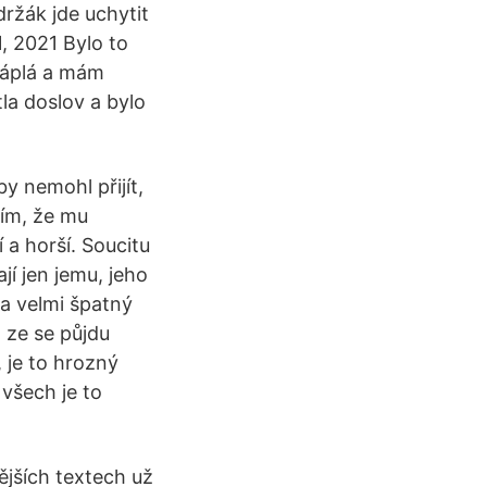
ržák jde uchytit
, 2021 Bylo to
řáplá a mám
la doslov a bylo
y nemohl přijít,
tím, že mu
 a horší. Soucitu
jí jen jemu, jeho
 a velmi špatný
 ze se půjdu
 je to hrozný
 všech je to
ějších textech už