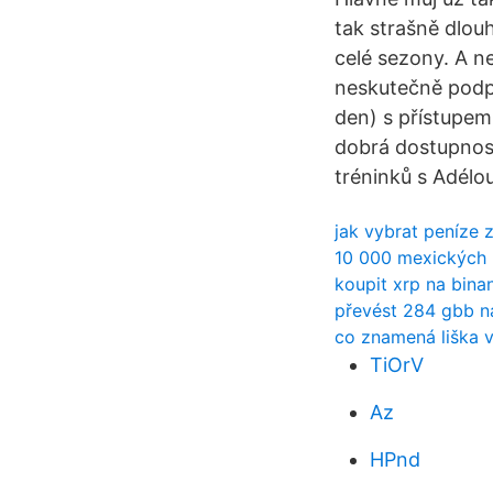
tak strašně dlou
celé sezony. A n
neskutečně podpo
den) s přístupem
dobrá dostupnost
tréninků s Adél
jak vybrat peníze 
10 000 mexických 
koupit xrp na bina
převést 284 gbb n
co znamená liška v
TiOrV
Az
HPnd