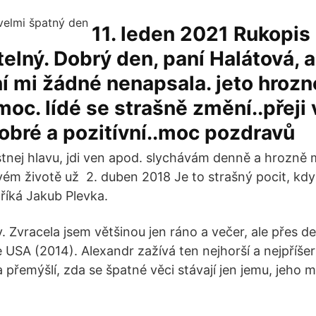
11. leden 2021 Rukopis
telný. Dobrý den, paní Halátová, a
 mi žádné nenapsala. jeto hrozn
oc. lídé se strašně změní..přej
obré a pozitívní..moc pozdravů
tnej hlavu, jdi ven apod. slychávám denně a hrozně mě
svém životě už 2. duben 2018 Je to strašný pocit, kdy
 říká Jakub Plevka.
. Zvracela jsem většinou jen ráno a večer, ale přes de
USA (2014). Alexandr zažívá ten nejhorší a nejpříšer
 přemýšlí, zda se špatné věci stávají jen jemu, jeho m