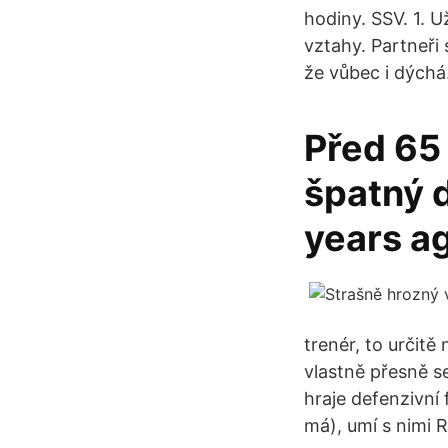
hodiny. SSV. 1. U
vztahy. Partneři 
že vůbec i dýchá
Před 65 
špatný 
years ag
trenér, to určitě
vlastně přesně se
hraje defenzivní
má), umí s nimi 