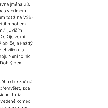
davná jména 23.
apas v přímém
sem totiž na VŠB-
 cítit mnohem
m,“ „Cvičím
že žije velmi
ý obličej a každý
 chvilinku a
ojí. Není to nic
 Dobrý den,
ůběhu dne začíná
 přemýšlet, zda
ichni totiž
 povedené komedii
ak moc netrápil,