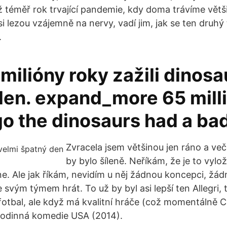
ž téměř rok trvající pandemie, kdy doma trávíme větši
si lezou vzájemně na nervy, vadí jim, jak se ten druhý t
.
milióny roky zažili dinosa
den. expand_more 65 mill
o the dinosaurs had a bad
Zvracela jsem většinou jen ráno a več
by bylo šíleně. Neříkám, že je to vyl
 ne. Ale jak říkám, nevidím u něj žádnou koncepci, žád
 svým týmem hrát. To už by byl asi lepší ten Allegri, 
 fotbal, ale když má kvalitní hráče (což momentálně
Rodinná komedie USA (2014).