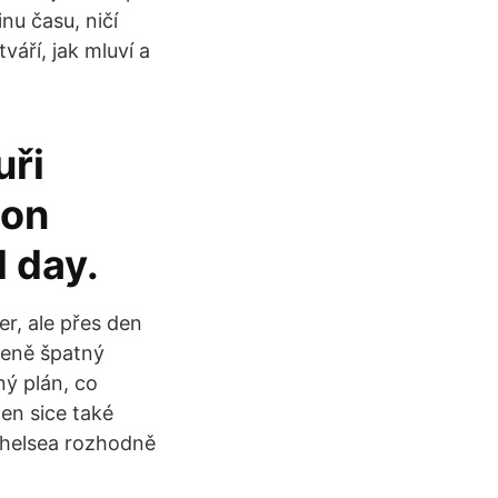
nu času, ničí
váří, jak mluví a
uři
ion
 day.
er, ale přes den
oženě špatný
ný plán, co
ten sice také
 Chelsea rozhodně