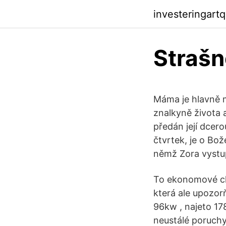
investeringart
Strašn
Máma je hlavně m
znalkyně života 
předán její dcer
čtvrtek, je o Bož
němž Zora vystu
To ekonomové chv
která ale upozorň
96kw , najeto 17
neustálé poruchy 