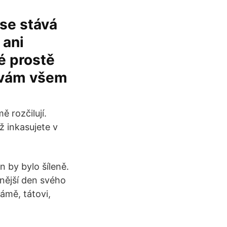
 se stává
 ani
é prostě
i vám všem
 rozčilují.
ž inkasujete v
n by bylo šíleně.
nější den svého
ámě, tátovi,