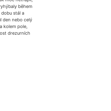
 vyhýbaly během
 dobu stál a
l den nebo celý
a kolem pole,
ost drezurních