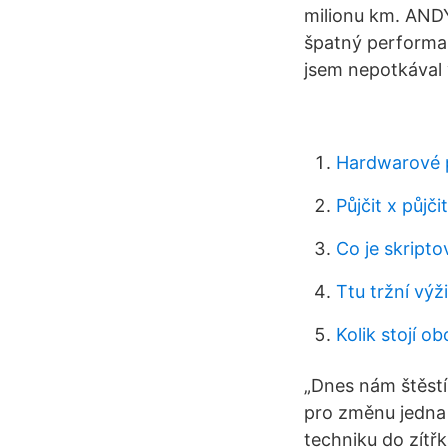
milionu km. ANDY
špatný performan
jsem nepotkával 
Hardwarové 
Půjčit x půjčit
Co je skripto
Ttu tržní výž
Kolik stojí 
„Dnes nám štěstí
pro změnu jedna p
techniku do zítřk