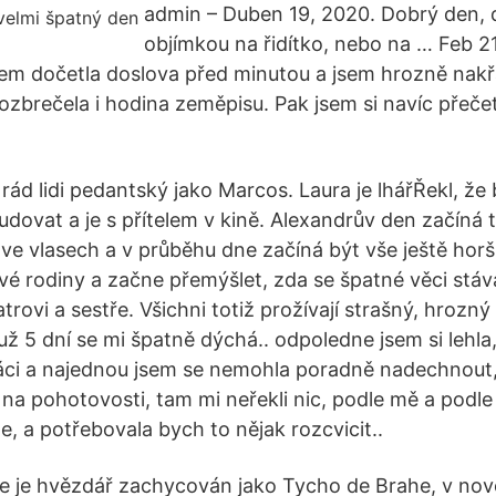
admin – Duben 19, 2020. Dobrý den, d
objímkou na řidítko, nebo na … Feb 21
sem dočetla doslova před minutou a jsem hrozně nak
ozbrečela i hodina zeměpisu. Pak jsem si navíc přečet
d lidi pedantský jako Marcos. Laura je lhářŘekl, že b
udovat a je s přítelem v kině. Alexandrův den začíná 
ve vlasech a v průběhu dne začíná být vše ještě horší
é rodiny a začne přemýšlet, zda se špatné věci stáva
trovi a sestře. Všichni totiž prožívají strašný, hrozný
ž 5 dní se mi špatně dýchá.. odpoledne jsem si lehla,
ci a najednou jsem se nemohla poradně nadechnout,
i na pohotovosti, tam mi neřekli nic, podle mě a podle
e, a potřebovala bych to nějak rozcvicit..
tuře je hvězdář zachycován jako Tycho de Brahe, v nov