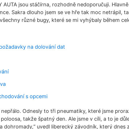
 AUTA jsou stáčírna, rozhodně nedoporučuji. Hlavně
ce. Sakra dlouho jsem se ve hře tak moc netrápil, t
všechny různé bugy, které se mi vyhýbaly během cel
požadavky na dolování dat
vání
iva
obchodování s opcemi
 nepřálo. Odnesly to tři pneumatiky, které jsme prora
oloosa, takže špatný den. Ale jsme v cíli, a to je dů
a dohromady,“ uvedl liberecký závodník, který dnes zt