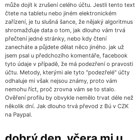
může dojít k zrušení celého účtu. Jestli tento text
čtete na tabletu nebo jiném elektronickém
zařízení, je tu slušná šance, že nějaký algoritmus
shromažďuje data o tom, jak dlouho vám trvá
přečtení jedné stránky, nebo kdy čtení
zanecháte a půjdete dělat něco jiného. jak už
jsem psal u předchozího komentáře, facebook
tyto údaje v případě, že má podezření o pravosti
účtu. Metody, kterými ale tyto "podezřelé" účty
odhaluje mi však nejsou známy, proto vám
nemohu říct, proč zrovna vám se to stalo.
Ověření profilu by obvykle nemělo trvat déle než
několik dní. Jak dlouho trvá převod z Bú v CZK
na Paypal.
dobrý den, včera mi u