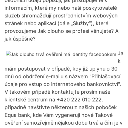
osobních údajů popisují, jak přistupujeme k
informacím, které my nebo naši poskytovatelé
služeb shromažďují prostřednictvím webových
stránek nebo aplikací (dále „Služby“), které
provozujeme Jak dlouho se profesi věnujete? A
jak úspěšně?
Ja
k
mám postupovat v případě, kdy již uplynulo 30
dnů od obdržení e-mailu s názvem "Přihlašovací
údaje pro vstup do internetového bankovnictví".
V takovém případě kontaktujte prosím naše
klientské centrum na +420 222 010 222,
případně navštivte některou z našich poboček
Equa bank, kde Vám vygenerují nové Takové
ověření samozřejmě nějakou dobu trvá a čím je v