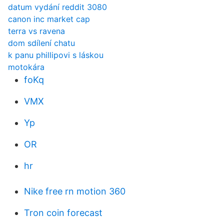
datum vydání reddit 3080
canon inc market cap
terra vs ravena
dom sdílení chatu
k panu phillipovi s láskou
motokára
foKq
VMX
Yp
OR
hr
Nike free rn motion 360
Tron coin forecast